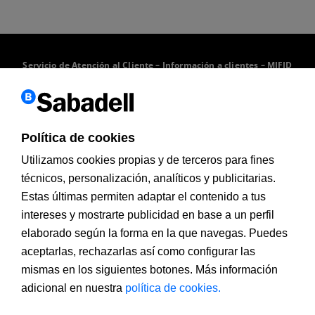
Servicio de Atención al Cliente
–
Información a clientes
–
MIFID
–
Documentación PRIIPs
–
Aviso legal
–
Política de cookies
–
Seguridad
Política de cookies
Contacto
Utilizamos cookies propias y de terceros para fines
técnicos, personalización, analíticos y publicitarias.
Pol. Can Sant Joan Sena 12, 08174 (Sant Cugat del
Estas últimas permiten adaptar el contenido a tus
Vallés)
intereses y mostrarte publicidad en base a un perfil
902 323 000
elaborado según la forma en la que navegas. Puedes
aceptarlas, rechazarlas así como configurar las
rrhh@bancsabadell.com
mismas en los siguientes botones. Más información
adicional en nuestra
política de cookies.