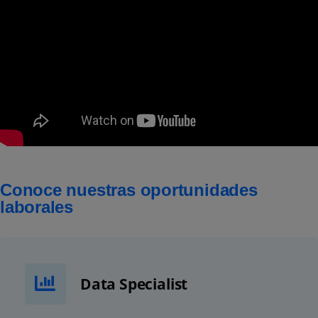
Conoce nuestras oportunidades
laborales
Data Specialist