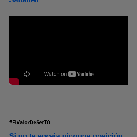
#ElValorDeSerTú
Si no te encaja ninguna posición,