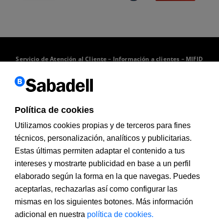
Servicio de Atención al Cliente
–
Información a clientes
–
MIFID
–
Documentación PRIIPs
–
Aviso legal
–
Política de cookies
–
Seguridad
Política de cookies
Contacto
Utilizamos cookies propias y de terceros para fines
técnicos, personalización, analíticos y publicitarias.
Pol. Can Sant Joan Sena 12, 08174 (Sant Cugat del
Estas últimas permiten adaptar el contenido a tus
Vallés)
intereses y mostrarte publicidad en base a un perfil
902 323 000
elaborado según la forma en la que navegas. Puedes
aceptarlas, rechazarlas así como configurar las
rrhh@bancsabadell.com
mismas en los siguientes botones. Más información
adicional en nuestra
política de cookies.