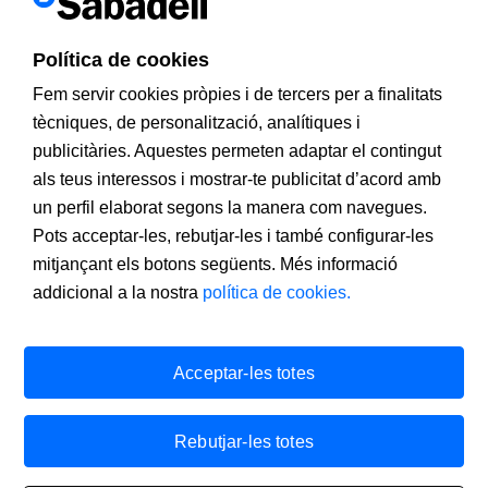
Seguridad
Política de cookies
Contacto
Fem servir cookies pròpies i de tercers per a finalitats
tècniques, de personalització, analítiques i
Pol. Can Sant Joan Sena 12, 08174 (Sant Cugat del
publicitàries. Aquestes permeten adaptar el contingut
Vallés)
als teus interessos i mostrar-te publicitat d’acord amb
902 323 000
un perfil elaborat segons la manera com navegues.
Pots acceptar-les, rebutjar-les i també configurar-les
rrhh@bancsabadell.com
mitjançant els botons següents. Més informació
addicional a la nostra
política de cookies.
Acceptar-les totes
Banco De Sabadell, S.A., Plaça De Sant Roc, Núm. 20, 08021, Sabadell,
Inscrito En El Registro Mercantil De Alicante, Tomo 4070, Folio 1, Hoja A-
Rebutjar-les totes
156980, NIF A08000143. Entidad De Crédito Sujeta A La Supervisión Del
Banco De España E Inscrita En El Registro Administrativo Especial Con El