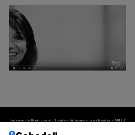
Servicio de Atención al Cliente
–
Información a clientes
–
MIFID
–
Documentación PRIIPs
–
Aviso legal
–
Política de cookies
–